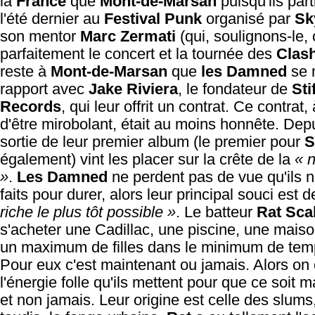
la
France
que
Mont-de-Marsan
puisqu'ils part
l'été dernier au
Festival Punk
organisé par
Sk
son mentor
Marc Zermati
(qui, soulignons-le,
parfaitement le concert et la tournée des
Clas
reste à
Mont-de-Marsan
que
les Damned
se 
rapport avec
Jake Riviera
, le fondateur de
Sti
Records
, qui leur offrit un contrat. Ce contrat,
d'être mirobolant, était au moins honnête. Depu
sortie de leur premier album (le premier pour
S
également) vint les placer sur la crête de la
« 
»
.
Les Damned
ne perdent pas de vue qu'ils 
faits pour durer, alors leur principal souci est 
riche le plus tôt possible »
. Le batteur
Rat Sca
s'acheter une Cadillac, une piscine, une maiso
un maximum de filles dans le minimum de tem
Pour eux c'est maintenant ou jamais. Alors o
l'énergie folle qu'ils mettent pour que ce soit 
et non jamais. Leur origine est celle des slums,