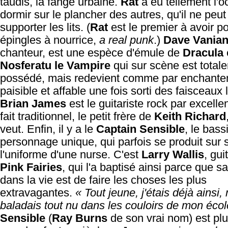
taudis, la fange urbaine.
Rat
a eu tellement l'o
dormir sur le plancher des autres, qu'il ne peut
supporter les lits. (
Rat
est le premier à avoir p
épingles à nourrice,
a real punk
.)
Dave Vania
chanteur, est une espèce d'émule de
Dracula
Nosferatu le Vampire
qui sur scène est total
possédé, mais redevient comme par enchant
paisible et affable une fois sorti des faisceaux
Brian James
est le guitariste rock par excelle
fait traditionnel, le petit frère de
Keith Richard
veut. Enfin, il y a le
Captain Sensible
, le bass
personnage unique, qui parfois se produit sur
l'uniforme d'une nurse. C'est
Larry Wallis
, gui
Pink Fairies
, qui l'a baptisé ainsi parce que s
dans la vie est de faire les choses les plus
extravagantes.
« Tout jeune, j'étais déjà ainsi,
baladais tout nu dans les couloirs de mon écol
Sensible
(
Ray Burns
de son vrai nom) est plu