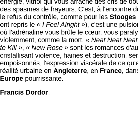
énergie, vitriol qui vous arrache des cris de do
des spasmes de frayeurs. C'est, à l'encontre 
le refus du contrôle, comme pour les
Stooges
ont repris le
« I Feel Alright »
), c'est une pulsi
où l'adrénaline vous brûle le cœur, vous paral
violemment, comme la mort.
« Neat Neat Neat
to Kill »
,
« New Rose »
sont les romances d'auj
cristallisant violence, haines et destruction, s
empoisonnés, l'expression viscérale de ce qu'e
réalité urbaine en
Angleterre
, en
France
, dan
Europe
pourrissante.
Francis Dordor
.