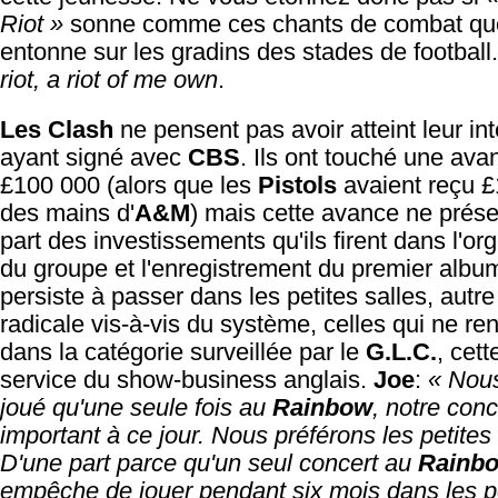
Riot »
sonne comme ces chants de combat que
entonne sur les gradins des stades de football
riot, a riot of me own
.
Les Clash
ne pensent pas avoir atteint leur int
ayant signé avec
CBS
. Ils ont touché une ava
£100 000 (alors que les
Pistols
avaient reçu 
des mains d'
A&M
) mais cette avance ne prés
part des investissements qu'ils firent dans l'or
du groupe et l'enregistrement du premier albu
persiste à passer dans les petites salles, autre
radicale vis-à-vis du système, celles qui ne re
dans la catégorie surveillée par le
G.L.C.
, cett
service du show-business anglais.
Joe
:
« Nou
joué qu'une seule fois au
Rainbow
, notre conc
important à ce jour. Nous préférons les petites 
D'une part parce qu'un seul concert au
Rainb
empêche de jouer pendant six mois dans les p