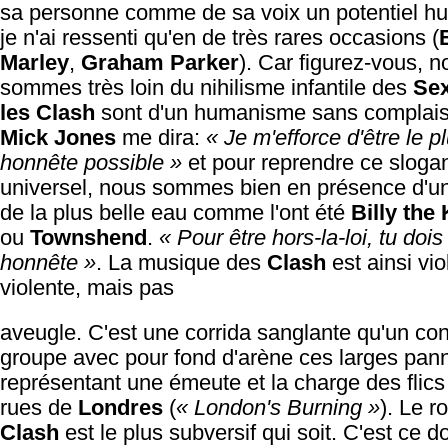
sa personne comme de sa voix un potentiel h
je n'ai ressenti qu'en de très rares occasions (
Marley
,
Graham Parker
). Car figurez-vous, n
sommes très loin du nihilisme infantile des
Sex
les Clash
sont d'un humanisme sans complai
Mick Jones
me dira:
« Je m'efforce d'être le p
honnête possible »
et pour reprendre ce sloga
universel, nous sommes bien en présence d'un
de la plus belle eau comme l'ont été
Billy the 
ou
Townshend
.
« Pour être hors-la-loi, tu dois
honnête »
. La musique des
Clash
est ainsi vio
violente, mais pas
aveugle. C'est une corrida sanglante qu'un con
groupe avec pour fond d'arène ces larges pa
représentant une émeute et la charge des flics
rues de
Londres
(
« London's Burning »
). Le r
Clash
est le plus subversif qui soit. C'est ce do