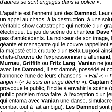
d'autres se sont engagés dans la police »
.
L'apathie est l'ennemi juré des
Damned
. Leur 
un appel au chaos, à la destruction, à une solut
véritable show catastrophe qui nettoie d'un gra
électrique. Le jeu de scène du chanteur
Dave 
pas d'antécédents. La noirceur de son image, 
géante et menaçante qui le couvre rappellent
la majesté et la cruauté d'un
Bela Lugosi
ainsi
chefs-d'œuvre de l'expressionnisme allemand,
Murnau
,
Griffith
ou
Fritz Lang
.
Vanian
ne jou
avec
les Damned
, il est damné, possédé et 
l'annonce l'une de leurs chansons,
« Fall »
:
« I
angel »
(
« Je suis un ange déchu »
).
Captain 
provoque le public, l'incite à envahir la scène 
public parisien n'osa faire, à l'exception d'un j
qui entama avec
Vanian
une danse, simulacre
combat tout à fait ambigu).
Les Damned
sont 