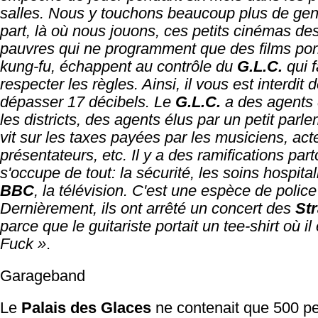
salles. Nous y touchons beaucoup plus de gen
part, là où nous jouons, ces petits cinémas des
pauvres qui ne programment que des films po
kung-fu, échappent au contrôle du
G.L.C.
qui f
respecter les règles. Ainsi, il vous est interdit 
dépasser 17 décibels. Le
G.L.C.
a des agents 
les districts, des agents élus par un petit parl
vit sur les taxes payées par les musiciens, act
présentateurs, etc. Il y a des ramifications parto
s'occupe de tout: la sécurité, les soins hospitali
BBC
, la télévision. C'est une espèce de police
Dernièrement, ils ont arrêté un concert des
St
parce que le guitariste portait un tee-shirt où il é
Fuck »
.
Garageband
Le
Palais des Glaces
ne contenait que 500 p