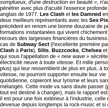
somptueux, d'une destruction en beauté »
, n'a
pénétrer avec plus d'acuité l'essence profonde
anglais de 1977.
Les Clash
et
les Damned
en
deux meilleurs représentants avec les
Sex Pis
précédent en renom une bonne douzaine de pe
formations instantanées qui vivent chichement
recours des largesses financières du business.
cas de
Subway Sect
(l'excellente première pa
Clash
à
Paris
),
Slits
,
Buzzcocks
,
Chelsea
et
qui sous l'appellation de
« new wave »
sécrète
électricité neuve à toute vitesse. Et mille pers
plus) qui leur ressemblent de plus en plus, à t
vitesse, ne pourront supporter ensuite leur vie
quotidienne, copieront leur lyrisme et leurs s
mélangés. Cette mode va sans doute passer (
tout est destiné à changer), mais le rapport est 
il est pour une fois extérieur à l'industrie, celle
devenue depuis longtemps la rock-music et si c