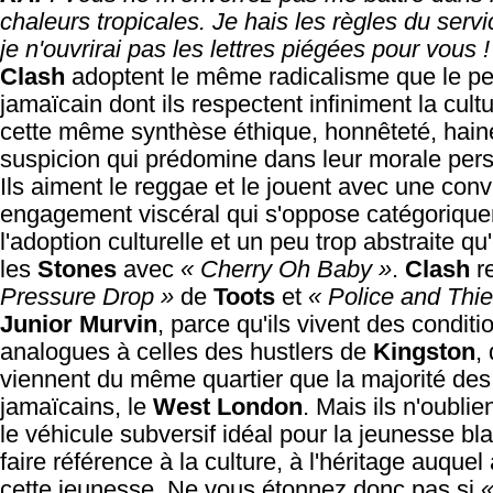
chaleurs tropicales. Je hais les règles du servic
je n'ouvrirai pas les lettres piégées pour vous !
Clash
adoptent le même radicalisme que le p
jamaïcain dont ils respectent infiniment la cultu
cette même synthèse éthique, honnêteté, haine
suspicion qui prédomine dans leur morale pers
Ils aiment le reggae et le jouent avec une conv
engagement viscéral qui s'oppose catégoriqu
l'adoption culturelle et un peu trop abstraite qu'
les
Stones
avec
« Cherry Oh Baby »
.
Clash
re
Pressure Drop »
de
Toots
et
« Police and Thi
Junior Murvin
, parce qu'ils vivent des conditi
analogues à celles des hustlers de
Kingston
, 
viennent du même quartier que la majorité de
jamaïcains, le
West London
. Mais ils n'oubli
le véhicule subversif idéal pour la jeunesse bl
faire référence à la culture, à l'héritage auquel
cette jeunesse. Ne vous étonnez donc pas si
«