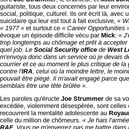
guitariste, tous deux concernés par leur envi
social, politique, culturel. Ils ont écrit là, avec
suicidaire qui leur est tout à fait exclusive,
« Wh
« 1977 »
et surtout ce
« Career Opportunities 
évoque un épisode difficile vécu par
Mick
:
« J'
trop longtemps au chômage et prêt à accepter 
quel job. Le
Social Security office
de
West L
m'envoya donc dans un service où je devais dé
courrier et ce au moment le plus critique de la
contre l'
IRA
, celui où la moindre lettre, le moi
pouvait être piégé. Il m'avait engagé parce que
semblais être une tête brûlée »
.
Les paroles qu'éructe
Joe Strummer
de sa vo
excédée, violemment désespérée, sont celles 
recouvrent la mentalité adolescente au
Royau
celle du million de chômeurs.
« Je hais l'armée,
RAF
. Vous ne m'enverrez pas me battre dans 