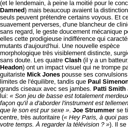
(et le lendemain, à peine la moitié pour le con
Damned
) mais beaucoup avaient la distinction
seuls peuvent prétendre certains voyous. Et ces
suavement perverses, d'une blancheur de cliniq
sans regard, le geste doucement mécanique po
elles cette prodigieuse indifférence qui caracté
mutants d'aujourd'hui. Une nouvelle espèce
morphologique très visiblement distincte, surgi
sans doute. Les quatre
Clash
(il y a un batteur
Headon
) ont un impact visuel qui ne trompe p
guitariste
Mick Jones
pousse ses convulsions
limites de l'équilibre, tandis que
Paul Simeno
grands ciseaux avec ses jambes.
Patti Smith
lui:
« Son jeu de basse est totalement merdeux
façon qu'il a d'aborder l'instrument est telleme
que le son est pur sexe »
.
Joe Strummer
se t
centre, très autoritaire (
« Hey Paris, à quoi pa
votre temps. À regarder la télévision ? »
). Il s