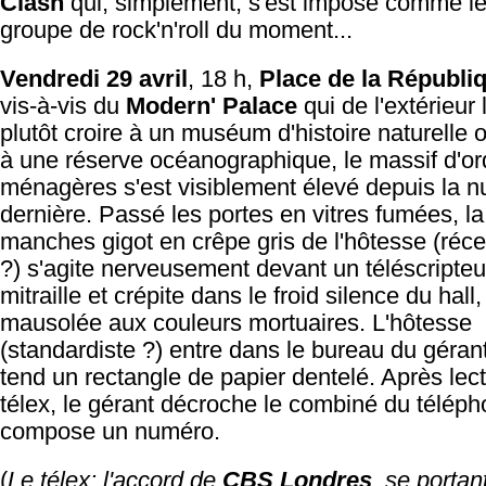
Clash
qui, simplement, s'est imposé comme le
groupe de rock'n'roll du moment...
Vendredi 29 avril
, 18 h,
Place de la Républi
vis-à-vis du
Modern' Palace
qui de l'extérieur 
plutôt croire à un muséum d'histoire naturelle 
à une réserve océanographique, le massif d'o
ménagères s'est visiblement élevé depuis la nu
dernière. Passé les portes en vitres fumées, la
manches gigot en crêpe gris de l'hôtesse (réce
?) s'agite nerveusement devant un téléscripteu
mitraille et crépite dans le froid silence du hall,
mausolée aux couleurs mortuaires. L'hôtesse
(standardiste ?) entre dans le bureau du gérant 
tend un rectangle de papier dentelé. Après lec
télex, le gérant décroche le combiné du téléph
compose un numéro.
(
Le télex: l'accord de
CBS Londres
, se portan