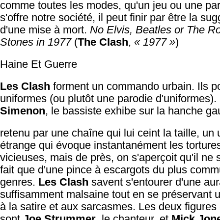
comme toutes les modes, qu'un jeu ou une pa
s'offre notre société, il peut finir par être la su
d'une mise à mort.
No Elvis, Beatles or The Ro
Stones in 1977
(
The Clash
,
« 1977 »
)
Haine Et Guerre
Les Clash
forment un commando urbain. Ils po
uniformes (ou plutôt une parodie d'uniformes).
Simenon
, le bassiste exhibe sur la hanche ga
retenu par une chaîne qui lui ceint la taille, un 
étrange qui évoque instantanément les tortures
vicieuses, mais de près, on s'aperçoit qu'il ne s
fait que d'une pince à escargots du plus com
genres.
Les Clash
savent s'entourer d'une au
suffisamment malsaine tout en se préservant 
à la satire et aux sarcasmes. Les deux figures
sont
Joe Strummer
, le chanteur, et
Mick Jon