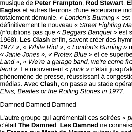
musique de
Peter Frampton
,
Rod Stewart
,
E
Eagles
et autres fleurons d'une écœurante indu
totalement démunie.
« London's Burning »
est
définitivement le nouveau
« Street Fighting Ma
(n'oublions pas que
« Beggars Banquet »
est s
1968).
Les Clash
enfin, savent créer des hym
1977 »
,
« White Riot »
,
« London's Burning »
m
« Janie Jones »
,
« Protex Blue »
et ce superb
Land »
,
« We're a garage band, we're come f
land »
. Le mouvement
« punk »
n'était jusqu'a
phénomène de presse, réussissant à congesti
médias. Avec
Clash
, on passe au stade opéra
Elvis, Beatles or the Rolling Stones in 1977
.
Damned Damned Damned
L'autre groupe qui agrémentait ces soirées
« p
c'était
The Damned
.
Les Damned
ne connais